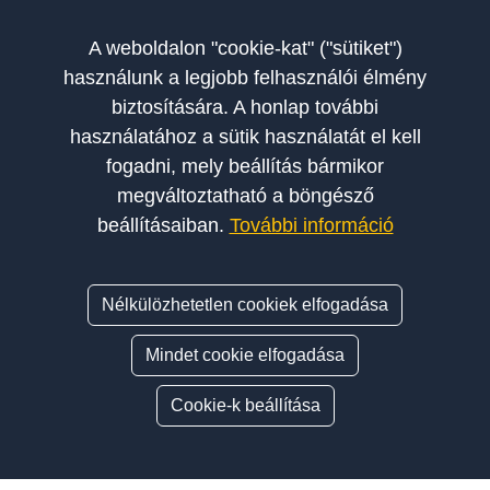
A weboldalon "cookie-kat" ("sütiket")
használunk a legjobb felhasználói élmény
biztosítására. A honlap további
használatához a sütik használatát el kell
fogadni, mely beállítás bármikor
megváltoztatható a böngésző
beállításaiban.
További információ
Nélkülözhetetlen cookiek elfogadása
Mindet cookie elfogadása
Cookie-k beállítása
Oldalsáv