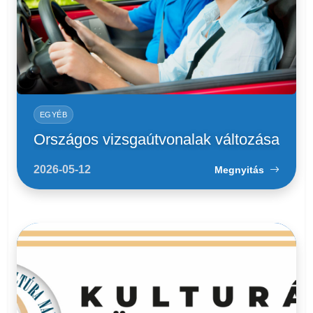
EGYÉB
Országos vizsgaútvonalak változása
2026-05-12
Megnyitás