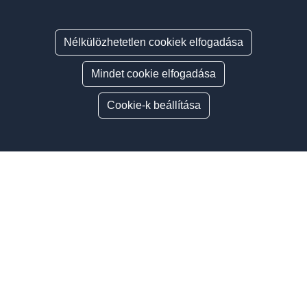
Nélkülözhetetlen cookiek elfogadása
Mindet cookie elfogadása
Cookie-k beállítása
Oldalsáv
ÍGY VÁLASSZ AUTÓSISKOLÁT
MINDEN AMI KÖZLEKEDÉS
LEGUTÓBBI HÍREINK