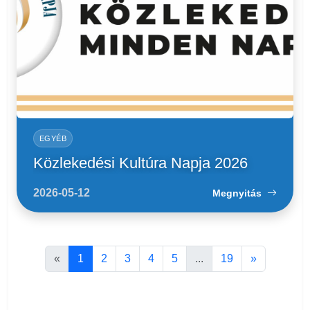
EGYÉB
Közlekedési Kultúra Napja 2026
2026-05-12
Megnyitás
«
1
2
3
4
5
...
19
»