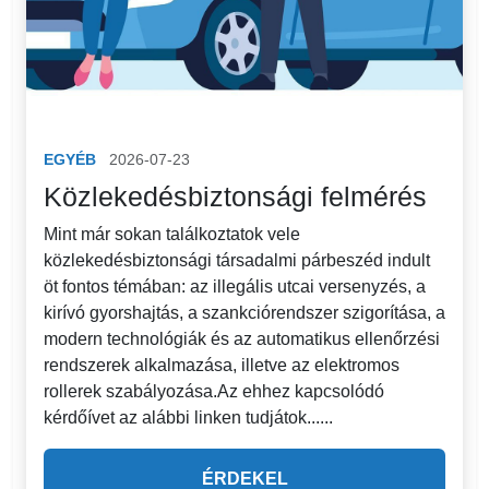
EGYÉB
2026-07-23
Közlekedésbiztonsági felmérés
Mint már sokan találkoztatok vele
közlekedésbiztonsági társadalmi párbeszéd indult
öt fontos témában: az illegális utcai versenyzés, a
kirívó gyorshajtás, a szankciórendszer szigorítása, a
modern technológiák és az automatikus ellenőrzési
rendszerek alkalmazása, illetve az elektromos
rollerek szabályozása.Az ehhez kapcsolódó
kérdőívet az alábbi linken tudjátok......
ÉRDEKEL