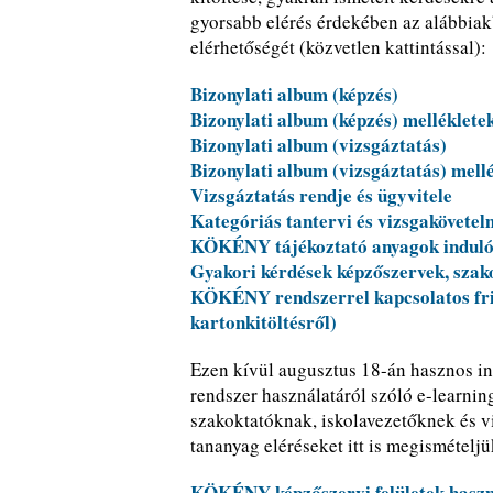
gyorsabb elérés érdekében az alábbiak
elérhetőségét (közvetlen kattintással):
Bizonylati album (képzés)
Bizonylati album (képzés) melléklete
Bizonylati album (vizsgáztatás)
Bizonylati album (vizsgáztatás) mell
Vizsgáztatás rendje és ügyvitele
Kategóriás tantervi és vizsgakövete
KÖKÉNY tájékoztató anyagok induló
Gyakori kérdések képzőszervek, szak
KÖKÉNY rendszerrel kapcsolatos fris
kartonkitöltésről)
Ezen kívül augusztus 18-án hasznos in
rendszer használatáról szóló e-learning
szakoktatóknak, iskolavezetőknek és v
tananyag eléréseket itt is megismételjü
KÖKÉNY képzőszervi felületek haszn