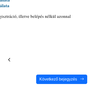
álata
isztráció, illetve belépés nélkül azonnal
Következő bejegyzés