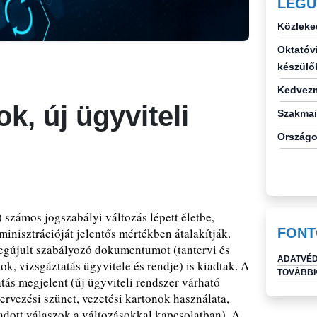
LEGU
Közleke
Oktatóvi
készülő
Kedvezm
k, új ügyviteli
Szakmai
Országo
 számos jogszabályi változás lépett életbe,
nisztrációját jelentős mértékben átalakítják.
FONT
egújult szabályozó dokumentumot (tantervi és
ADATVÉD
k, vizsgáztatás ügyvitele és rendje) is kiadtak. A
TOVÁBBK
tás megjelent (új ügyviteli rendszer várható
ervezési szünet, vezetési kartonok használata,
 adott válaszok a változásokkal kapcsolatban). A