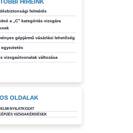
TÓBBI HÍREINK
désbiztonsági felmérés
deó a „C” kategóriás vizsgára
knek
ényes gépjármű vásárlási lehetőség
 egyeztetés
s vizsgaútvonalak változása
OS OLDALAK
ELMI NYILATKOZAT
ÉPZÉS VIZSGAKÉRDÉSEK