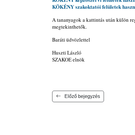
KÖKÉNY szakoktatói felületek haszn
A tananyagok a kattintás után külön reg
megtekinthetők.
Baráti üdvözlettel
Huszti László
SZAKOE elnök
Előző bejegyzés