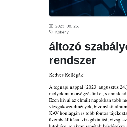
2023. 08. 25.
Kökény
áltozó szabályo
rendszer
Kedves Kollégák!
A tegnapi nappal (2023. augusztus 24.)
melyek munkavégzésünket, s annak admi
Ezen kívül az elmúlt napokban több m
vizsgakövetelmények, bizonylati albumo
KAV honlapján is több fontos tájékozta
üzembeállítása, vizsgáztatási, vizsgasz
kitöltése, gyakran ismételt kérdésekre