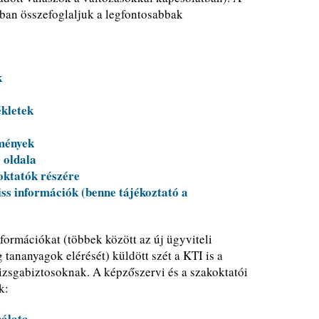
ban összefoglaljuk a legfontosabbak
k
ékletek
lmények
 oldala
oktatók részére
s információk (benne tájékoztató a
formációkat (többek között az új ügyviteli
 tananyagok elérését) küldött szét a KTI is a
izsgabiztosoknak. A képzőszervi és a szakoktatói
k:
álata