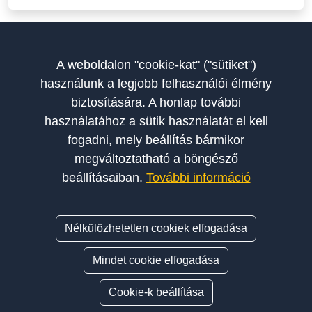
A weboldalon "cookie-kat" ("sütiket")
használunk a legjobb felhasználói élmény
biztosítására. A honlap további
használatához a sütik használatát el kell
fogadni, mely beállítás bármikor
megváltoztatható a böngésző
A Szakoktatók Országos Egyesülete a magyar autósiskolák és
beállításaiban.
További információ
szakoktatók érdekképviseletét, szakmai fejlődését és etikus
működését támogató szervezet.
Nélkülözhetetlen cookiek elfogadása
© 2026 SZAKOE - Szakoktatók Országos Egyesülete. Minden jog
Mindet cookie elfogadása
fenntartva.
Cookie-k beállítása
Adatvédelmi nyilatkozat
Cookie szabályzat
Impresszum