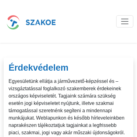
Érdekvédelem
Egyesületünk ellátja a járművezető-képzéssel és –
vizsgáztatással foglalkozó szakemberek érdekeinek
országos képviseletét. Tagjaink számára szükség
esetén jogi képviseletet nyújtunk, illetve szakmai
támogatással szeretnénk segíteni a mindennapi
munkájukat. Weblapunkon és később hírleveleinkben
naprakészen tájékoztatjuk tagjainkat a legfrissebb
piaci, szakmai, jogi vagy akár műszaki újdonságokról.