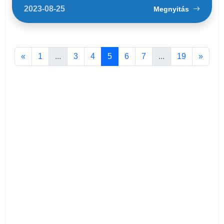
2023-08-25
Megnyitás
«
1
...
3
4
5
6
7
...
19
»