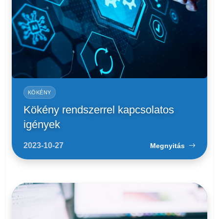
KÖKÉNY
Kökény rendszerrel kapcsolatos
igények
2023-10-27
Megnyitás