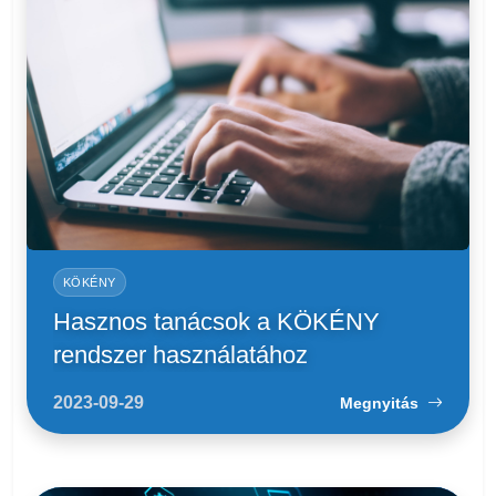
KÖKÉNY
Hasznos tanácsok a KÖKÉNY
rendszer használatához
2023-09-29
Megnyitás