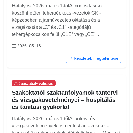
Hatályos: 2026. május 1-tőlA módosításnak
köszönhetően tehergépkocsi-vezetők GKI-
képzésében a járművezetés oktatása és a
vizsgáztatás a „C” és „C1” kategóriájú
tehergépkocsikon felül „C1E” vagy „CE”...
2026. 05. 13.
Részletek megtekintése
Jogszabály változás
Szakoktatói szaktanfolyamok tantervi
és vizsgakövetelményei – hospitálás
és tanítási gyakorlat
Hatályos: 2026. május 1-tőlA tantervi és
vizsgakövetelmények felmentést ad azoknak a
kiegészítő szakos szakoktatójelölteknek a „Műszaki