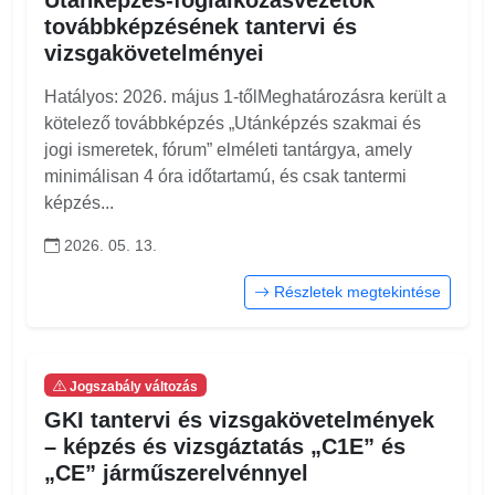
Utánképzés-foglalkozásvezetők
továbbképzésének tantervi és
vizsgakövetelményei
Hatályos: 2026. május 1-tőlMeghatározásra került a
kötelező továbbképzés „Utánképzés szakmai és
jogi ismeretek, fórum” elméleti tantárgya, amely
minimálisan 4 óra időtartamú, és csak tantermi
képzés...
2026. 05. 13.
Részletek megtekintése
Jogszabály változás
GKI tantervi és vizsgakövetelmények
– képzés és vizsgáztatás „C1E” és
„CE” járműszerelvénnyel