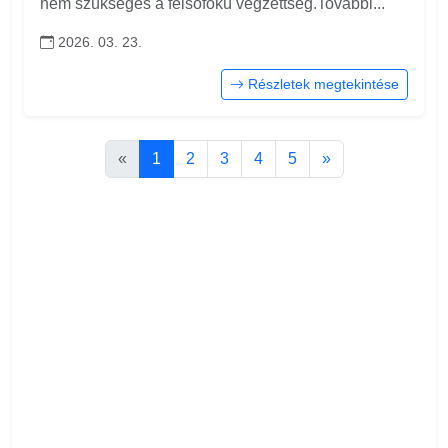
nem szükséges a felsőfokú végzettség.További...
2026. 03. 23.
Részletek megtekintése
«
1
2
3
4
5
»