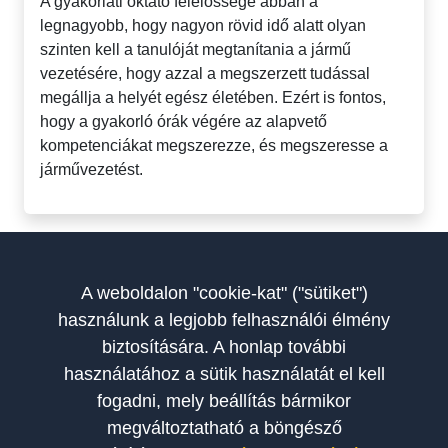
A gyakorlati oktató felelőssége abban a
legnagyobb, hogy nagyon rövid idő alatt olyan
szinten kell a tanulóját megtanítania a jármű
vezetésére, hogy azzal a megszerzett tudással
megállja a helyét egész életében. Ezért is fontos,
hogy a gyakorló órák végére az alapvető
kompetenciákat megszerezze, és megszeresse a
járművezetést.
A weboldalon "cookie-kat" ("sütiket")
használunk a legjobb felhasználói élmény
biztosítására. A honlap további
használatához a sütik használatát el kell
fogadni, mely beállítás bármikor
megváltoztatható a böngésző
A Szakoktatók Országos Egyesülete a magyar autósiskolák és