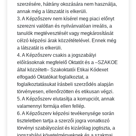
szerzésére, hátrány okozására nem használja,
annak még a látszatát is elkerüli.
3. A Képzőszerv nem kísérel meg piaci előnyt
szerezni valótlan és nyilvánvalóan irreális, a
tanulók megtévesztését vagy megkárosítását
célzó képzési árak közzétételével. Ennek még
a látszatát is elkerüli.
4. A Képzőszerv csakis a jogszabályi
előírásoknak megfelelő Oktatót és a –SZAKOE
által közzétett– Szakoktatói Etikai Kódexet
elfogadó Oktatókat foglalkoztat, a
foglalkoztatásukat írásbeli szerződés alapján
törvényesen, ellenőrzötten és etikusan végzi.
5. A Képzőszerv elutasítja a korrupciót, annak
valamennyi formája ellen fellép.
6. A Képzőszerv képzési tevékenysége során
tiszteletben tartja a szerzői jogra vonatkozó
törvényi szabályozást és kizárólag jogtiszta, a
jogszabályi követelményeknek és a szakmai