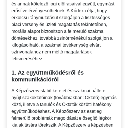
és annak kötelező jogi előírásaival együtt, egymást
erősítve érvényesülhetnek. A Kódex célja, hogy
erkölcsi iránymutatásul szolgáljon a tisztességes
piaci verseny és üzleti magatartás tekintetében,
morális alapot biztosítson a felmerülő szakmai
döntésekhez, továbbá zsinórmértékül szolgáljon a
kifogásolható, a szakmai tevékenység elvárt
színvonalához nem méltó magatartások
felismeréséhez.
1. Az együttműködésről és
kommunikációról
A Képzőszerv stabil keretet és szakmai hátteret
nyújt szakoktatóinak (továbbiakban: Oktató) egymás
közti, illetve a tanulók és Oktatók közötti hatékony
együttműködéshez. A Képzőszerv az esetleg
felmerülő problémák megoldását elősegítő légkör
kialakítására törekszik. A Képzőszerv a képzésben