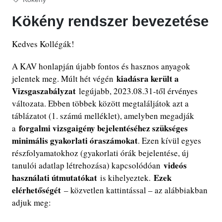
Kökény rendszer bevezetése
Kedves Kollégák!
A KAV honlapján újabb fontos és hasznos anyagok
kiadásra került a
jelentek meg. Múlt hét végén
Vizsgaszabályzat
legújabb, 2023.08.31-től érvényes
változata. Ebben többek között megtaláljátok azt a
táblázatot (1. számú melléklet), amelyben megadják
forgalmi vizsgaigény bejelentéséhez szükséges
a
minimális gyakorlati óraszámokat
. Ezen kívül egyes
részfolyamatokhoz (gyakorlati órák bejelentése, új
videós
tanulói adatlap létrehozása) kapcsolódóan
használati útmutatókat
Ezek
is kihelyeztek.
elérhetőségét
– közvetlen kattintással – az alábbiakban
adjuk meg: