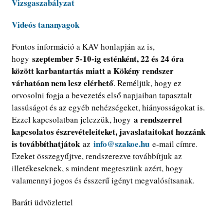
Vizsgaszabályzat
Videós tananyagok
Fontos információ a KAV honlapján az is,
szeptember 5-10-ig esténként, 22 és 24 óra
hogy
között karbantartás miatt a Kökény rendszer
várhatóan nem lesz elérhető
. Reméljük, hogy ez
orvosolni fogja a bevezetés első napjaiban tapasztalt
lassúságot és az egyéb nehézségeket, hiányosságokat is.
a rendszerrel
Ezzel kapcsolatban jelezzük, hogy
kapcsolatos észrevételeiteket, javaslataitokat hozzánk
is továbbíthatjátok
info@szakoe.hu
az
e-mail címre.
Ezeket összegyűjtve, rendszerezve továbbítjuk az
illetékeseknek, s mindent megteszünk azért, hogy
valamennyi jogos és ésszerű igényt megvalósítsanak.
Baráti üdvözlettel