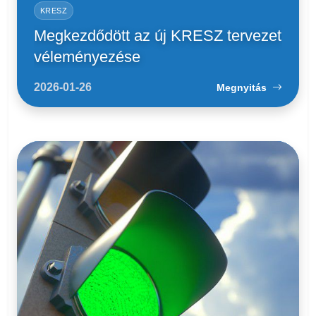
KRESZ
Megkezdődött az új KRESZ tervezet
véleményezése
2026-01-26
Megnyitás