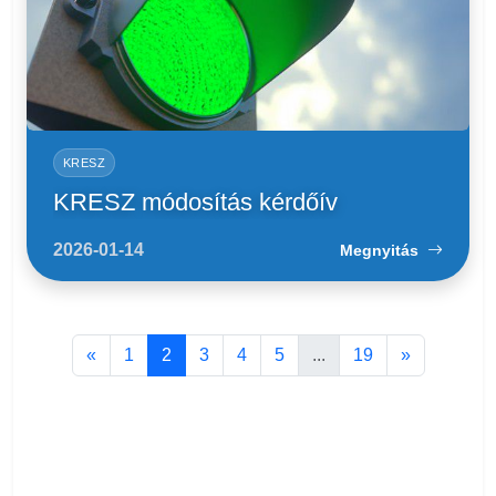
KRESZ
KRESZ módosítás kérdőív
2026-01-14
Megnyitás
«
1
2
3
4
5
...
19
»