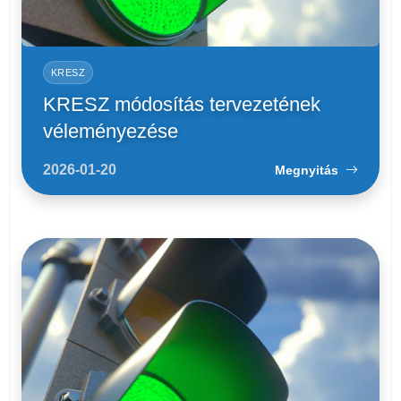
KRESZ
KRESZ módosítás tervezetének
véleményezése
2026-01-20
Megnyitás