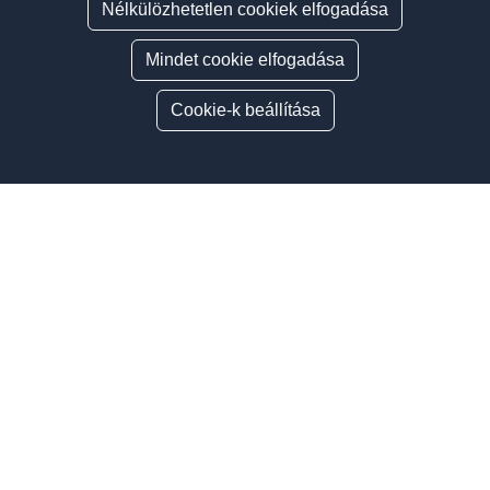
Nélkülözhetetlen cookiek elfogadása
Mindet cookie elfogadása
Cookie-k beállítása
Oldalsáv
ÍGY VÁLASSZ AUTÓSISKOLÁT
MINDEN AMI KÖZLEKEDÉS
LEGUTÓBBI HÍREINK
Közlekedésbiztonsági felmérés