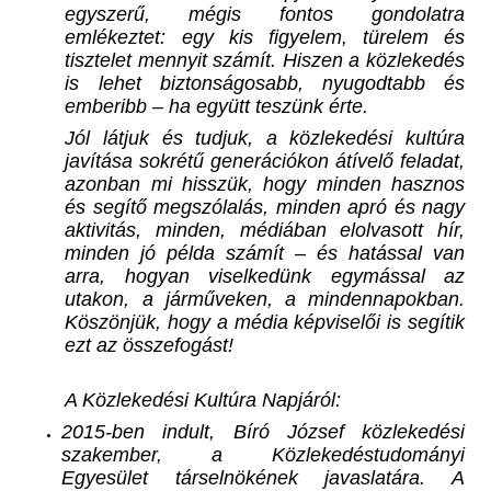
egyszerű, mégis fontos gondolatra
emlékeztet: egy kis figyelem, türelem és
tisztelet mennyit számít. Hiszen a közlekedés
is lehet biztonságosabb, nyugodtabb és
emberibb – ha együtt teszünk érte.
Jól látjuk és tudjuk, a közlekedési kultúra
javítása sokrétű generációkon átívelő feladat,
azonban mi hisszük, hogy minden hasznos
és segítő megszólalás, minden apró és nagy
aktivitás, minden, médiában elolvasott hír,
minden jó példa számít – és hatással van
arra, hogyan viselkedünk egymással az
utakon, a járműveken, a mindennapokban.
Köszönjük, hogy a média képviselői is segítik
ezt az összefogást!
A Közlekedési Kultúra Napjáról:
2015-ben indult, Bíró József közlekedési
szakember, a Közlekedéstudományi
Egyesület társelnökének javaslatára. A