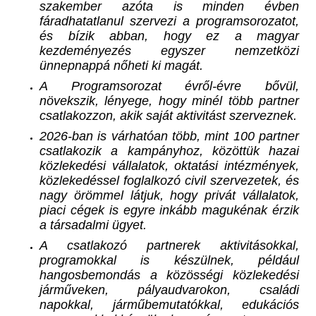
szakember azóta is minden évben
fáradhatatlanul szervezi a programsorozatot,
és bízik abban, hogy ez a magyar
kezdeményezés egyszer nemzetközi
ünnepnappá nőheti ki magát.
A Programsorozat évről-évre bővül,
növekszik, lényege, hogy minél több partner
csatlakozzon, akik saját aktivitást szerveznek.
2026-ban is várhatóan több, mint 100 partner
csatlakozik a kampányhoz, közöttük hazai
közlekedési vállalatok, oktatási intézmények,
közlekedéssel foglalkozó civil szervezetek, és
nagy örömmel látjuk, hogy privát vállalatok,
piaci cégek is egyre inkább magukénak érzik
a társadalmi ügyet.
A csatlakozó partnerek aktivitásokkal,
programokkal is készülnek, például
hangosbemondás a közösségi közlekedési
járműveken, pályaudvarokon, családi
napokkal, járműbemutatókkal, edukációs