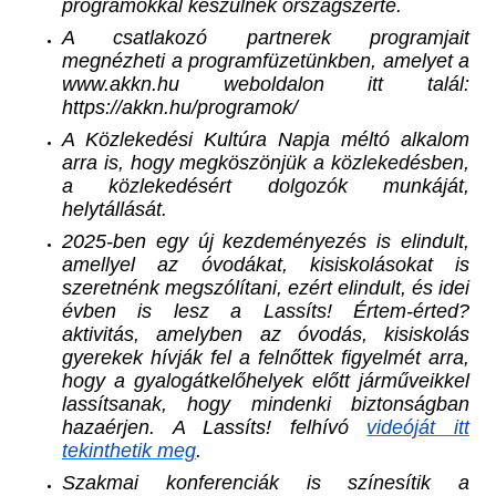
programokkal készülnek országszerte.
A csatlakozó partnerek programjait
megnézheti a programfüzetünkben, amelyet a
www.akkn.hu weboldalon itt talál:
https://akkn.hu/programok/
A Közlekedési Kultúra Napja méltó alkalom
arra is, hogy megköszönjük a közlekedésben,
a közlekedésért dolgozók munkáját,
helytállását.
2025-ben egy új kezdeményezés is elindult,
amellyel az óvodákat, kisiskolásokat is
szeretnénk megszólítani,
ezért elindult, és idei
évben is lesz a Lassíts! Értem-érted?
aktivitás, amelyben az óvodás, kisiskolás
gyerekek hívják fel a felnőttek figyelmét arra,
hogy a gyalogátkelőhelyek előtt járműveikkel
lassítsanak, hogy mindenki biztonságban
hazaérjen. A Lassíts! felhívó
videóját itt
tekinthetik meg
.
Szakmai konferenciák is színesítik a