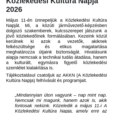
Közlekedési Kultúra Napja
2026
Május 11-én ünnepeljük a Közlekedési Kultúra
Napját. Mi, a közúti járművezető-képzésben
dolgozó szakemberek, kulcsszerepet játszunk a
jövő közlekedőinek formálásában. Kezeink közül
kerülnek ki azok a vezetők, akiknek
felkészültsége és etikus magatartása
meghatározza útjaink biztonságát. Hivatásunk
alapja nemcsak a technikai tudás átadása, hanem
a kulturált, egymásra figyelő közlekedési
szemlélet kialakítása is.
Tájékoztatásul csatoljuk az AKKN (A Közlekedési
Kultúra Napja) felhívását és programjait.
„Mindannyian úton vagyunk – nap mint nap.
Nemcsak mi magunk, hanem azok is, akik
fontosak nekünk. Közeledik a május 11-i A
Közlekedési Kultúra Napja, amely erre az