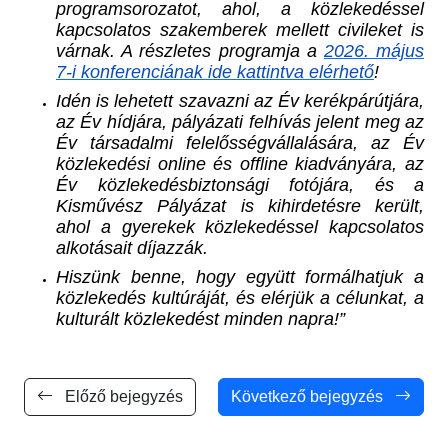
programsorozatot, ahol, a közlekedéssel
kapcsolatos szakemberek mellett civileket is
várnak. A részletes programja a
2026. május
7-i konferenciának ide kattintva elérhető
!
Idén is lehetett szavazni az Év kerékpárútjára,
az Év hídjára, pályázati felhívás jelent meg az
Év társadalmi felelősségvállalására, az Év
közlekedési online és offline kiadványára, az
Év közlekedésbiztonsági fotójára, és a
Kisművész Pályázat is kihirdetésre került,
ahol a gyerekek közlekedéssel kapcsolatos
alkotásait díjazzák.
Hiszünk benne, hogy együtt formálhatjuk a
közlekedés kultúráját, és elérjük a célunkat, a
kulturált közlekedést minden napra!”
Előző bejegyzés
Következő bejegyzés