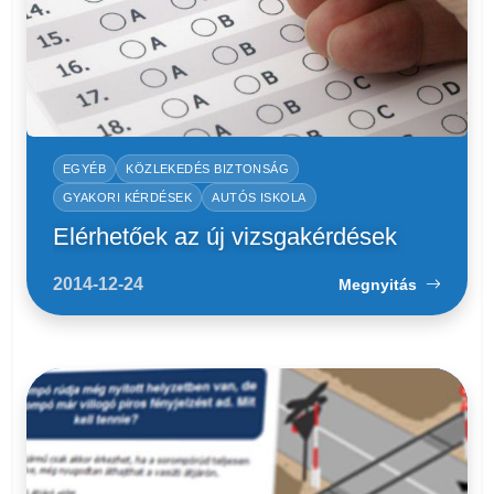
EGYÉB
KÖZLEKEDÉS BIZTONSÁG
GYAKORI KÉRDÉSEK
AUTÓS ISKOLA
Elérhetőek az új vizsgakérdések
2014-12-24
Megnyitás