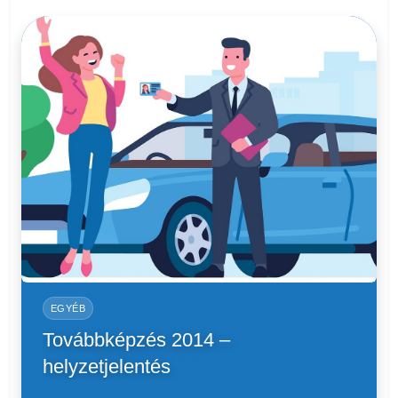
EGYÉB
Továbbképzés 2014 –
helyzetjelentés