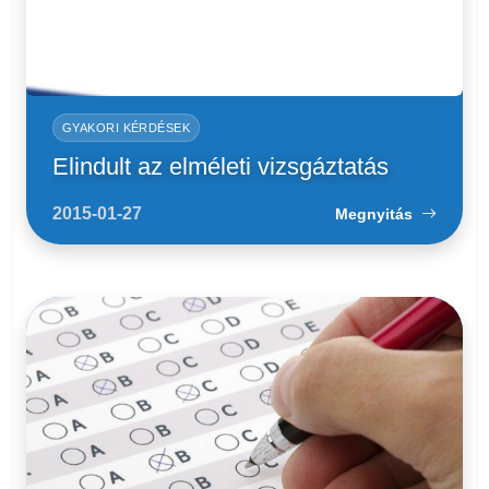
GYAKORI KÉRDÉSEK
Elindult az elméleti vizsgáztatás
2015-01-27
Megnyitás