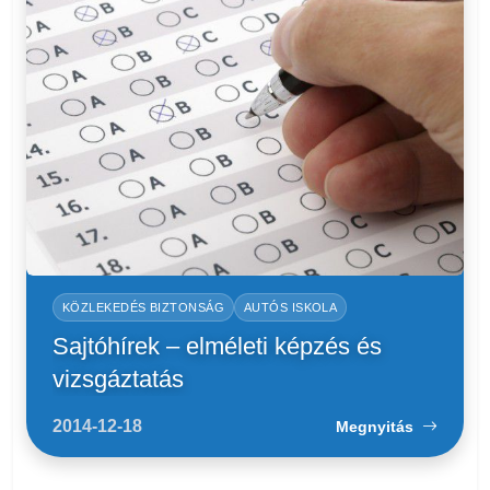
KÖZLEKEDÉS BIZTONSÁG
AUTÓS ISKOLA
Sajtóhírek – elméleti képzés és
vizsgáztatás
2014-12-18
Megnyitás