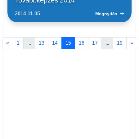
Továbbképzés 2014
2014-11-05
Megnyitás
«
1
...
13
14
15
16
17
...
19
»