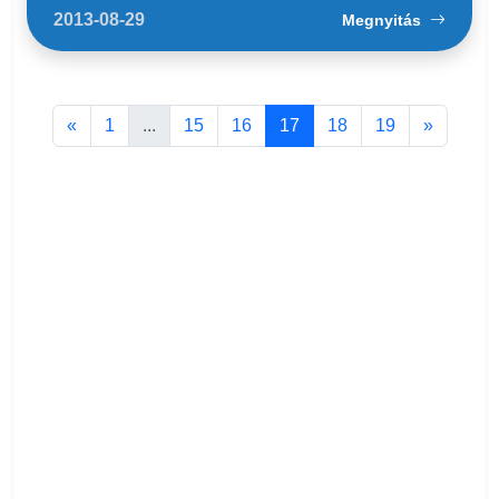
2013-08-29
Megnyitás
«
1
...
15
16
17
18
19
»