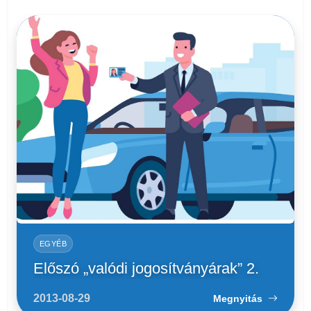
EGYÉB
Előszó „valódi jogosítványárak” 2.
2013-08-29
Megnyitás