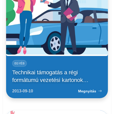
EGYÉB
Technikai támogatás a régi
formátumú vezetési kartonok
használatához
2013-09-10
Megnyitás