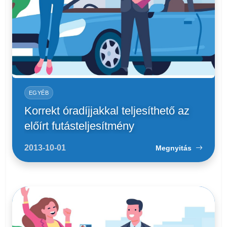
EGYÉB
Korrekt óradíjjakkal teljesíthető az
előírt futásteljesítmény
2013-10-01
Megnyitás