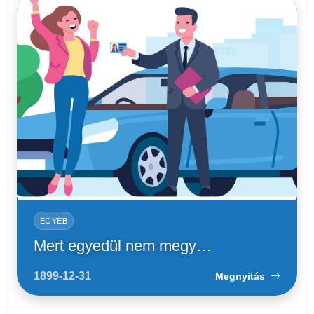
EGYÉB
Mert egyedül nem megy…
1899-12-31
Megnyitás