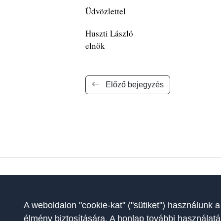
Üdvözlettel
Huszti László
elnök
Előző bejegyzés
A Szakoktatók Országos Egyesüle
érdekképviseletét, szakmai fejlő
A weboldalon "cookie-kat" ("sütiket") használunk a
élmény biztosítására. A honlap további használatá