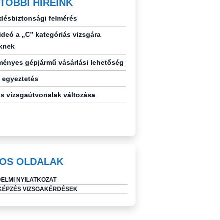
TÓBBI HÍREINK
désbiztonsági felmérés
deó a „C” kategóriás vizsgára
knek
ényes gépjármű vásárlási lehetőség
 egyeztetés
s vizsgaútvonalak változása
OS OLDALAK
ELMI NYILATKOZAT
ÉPZÉS VIZSGAKÉRDÉSEK