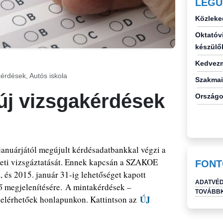
LEGU
Közleke
Oktatóvi
készülő
Kedvezm
érdések, Autós iskola
Szakmai
új vizsgakérdések
Országo
anuárjától megújult kérdésadatbankkal végzi a
leti vizsgáztatását. Ennek kapcsán a SZAKOE
FONT
 és 2015. január 31-ig lehetőséget kapott
ADATVÉD
ő megjelenítésére.
A mintakérdések –
TOVÁBBK
ÚJ
a elérhetőek honlapunkon. Kattintson az