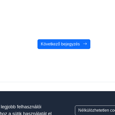
Következő bejegyzés
te a magyar autósiskolák és szakoktatók
dését és etikus működését támogató szervezet.
 legjobb felhasználói
Nélkülözhetetlen co
hoz a sütik használatát el