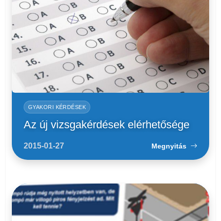
GYAKORI KÉRDÉSEK
Az új vizsgakérdések elérhetősége
2015-01-27
Megnyitás