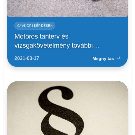
GYAKORI KÉRDÉSEK
Motoros tanterv és
vizsgakövetelmény további
változása
2021-03-17
Megnyitás