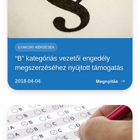
GYAKORI KÉRDÉSEK
“B” kategóriás vezetői engedély
megszerzéséhez nyújtott támogatás
2018-04-04
Megnyitás