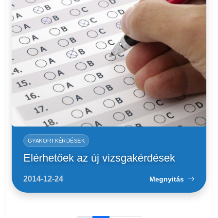
GYAKORI KÉRDÉSEK
Elérhetőek az új vizsgakérdések
2014-12-24
Megnyitás