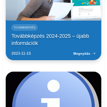
TOVÁBBKÉPZÉS
Továbbképzés 2024-2025 – újabb
információk
2023-11-15
Megnyitás