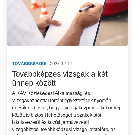
TOVÁBBKÉPZÉS
2025-12-17
Továbbképzés vizsgák a két
ünnep között
A KAV Közlekedési Alkalmassági és
Vizsgaközponttal történt egyeztetések nyomán
értesítünk titeket, hogy a vizsgaközpont a két ünnep
között is biztosít lehetőséget a szakoktatói,
iskolavezetői és közúti járművezetői
vizsgabiztosi továbbképzési vizsga letételére, az