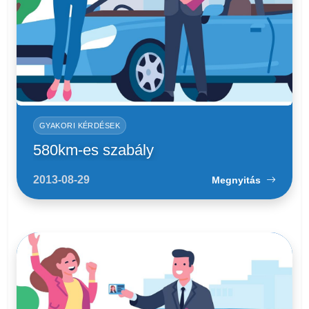
GYAKORI KÉRDÉSEK
580km-es szabály
2013-08-29
Megnyitás