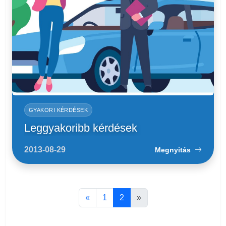
GYAKORI KÉRDÉSEK
Leggyakoribb kérdések
2013-08-29
Megnyitás
«
1
2
»