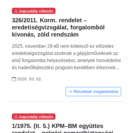
Jogszabály változás
326/2011. Korm. rendelet –
eredetiségvizsgálat, forgalomból
kivonás, zöld rendszám
2025. november 29-től nem kötelező ez előzetes
eredetiségvizsgálat azoknak a gépjárműveknek az
első forgalomba helyezésekor, amelyek honvédelmi
és haderőfejlesztési program keretében érkeznek...
2026. 03. 02.
Részletek megtekintése
Jogszabály változás
1/1975. (II. 5.) KPM–BM együttes