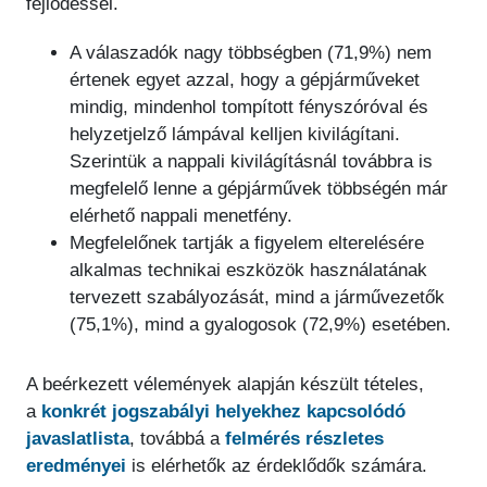
fejlődéssel.
A válaszadók nagy többségben (71,9%) nem
értenek egyet azzal, hogy a gépjárműveket
mindig, mindenhol tompított fényszóróval és
helyzetjelző lámpával kelljen kivilágítani.
Szerintük a nappali kivilágításnál továbbra is
megfelelő lenne a gépjárművek többségén már
elérhető nappali menetfény.
Megfelelőnek tartják a figyelem elterelésére
alkalmas technikai eszközök használatának
tervezett szabályozását, mind a járművezetők
(75,1%), mind a gyalogosok (72,9%) esetében.
A beérkezett vélemények alapján készült tételes,
a
konkrét jogszabályi helyekhez kapcsolódó
javaslatlista
, továbbá a
felmérés részletes
eredményei
is elérhetők az érdeklődők számára.