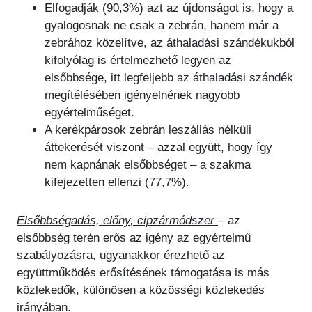
Elfogadják (90,3%) azt az újdonságot is, hogy a
gyalogosnak ne csak a zebrán, hanem már a
zebrához közelítve, az áthaladási szándékukból
kifolyólag is értelmezhető legyen az
elsőbbsége, itt legfeljebb az áthaladási szándék
megítélésében igényelnének nagyobb
egyértelműséget.
A kerékpárosok zebrán leszállás nélküli
áttekerését viszont – azzal együtt, hogy így
nem kapnának elsőbbséget – a szakma
kifejezetten ellenzi (77,7%).
Elsőbbségadás, előny, cipzármódszer
– az
elsőbbség terén erős az igény az egyértelmű
szabályozásra, ugyanakkor érezhető az
együttműködés erősítésének támogatása is más
közlekedők, különösen a közösségi közlekedés
irányában.