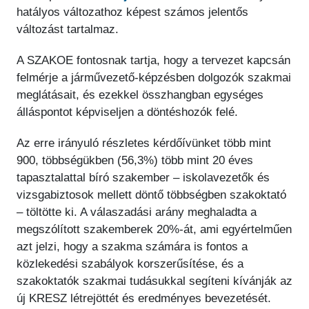
hatályos változathoz képest számos jelentős
változást tartalmaz.
A SZAKOE fontosnak tartja, hogy a tervezet kapcsán
felmérje a járművezető-képzésben dolgozók szakmai
meglátásait, és ezekkel összhangban egységes
álláspontot képviseljen a döntéshozók felé.
Az erre irányuló részletes kérdőívünket több mint
900, többségükben (56,3%) több mint 20 éves
tapasztalattal bíró szakember – iskolavezetők és
vizsgabiztosok mellett döntő többségben szakoktató
– töltötte ki. A válaszadási arány meghaladta a
megszólított szakemberek 20%-át, ami egyértelműen
azt jelzi, hogy a szakma számára is fontos a
közlekedési szabályok korszerűsítése, és a
szakoktatók szakmai tudásukkal segíteni kívánják az
új KRESZ létrejöttét és eredményes bevezetését.