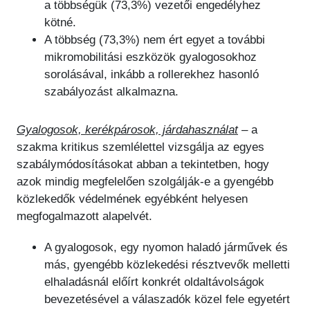
a többségük (73,3%) vezetői engedélyhez
kötné.
A többség (73,3%) nem ért egyet a további
mikromobilitási eszközök gyalogosokhoz
sorolásával, inkább a rollerekhez hasonló
szabályozást alkalmazna.
Gyalogosok, kerékpárosok, járdahasználat
– a
szakma kritikus szemlélettel vizsgálja az egyes
szabálymódosításokat abban a tekintetben, hogy
azok mindig megfelelően szolgálják-e a gyengébb
közlekedők védelmének egyébként helyesen
megfogalmazott alapelvét.
A gyalogosok, egy nyomon haladó járművek és
más, gyengébb közlekedési résztvevők melletti
elhaladásnál előírt konkrét oldaltávolságok
bevezetésével a válaszadók közel fele egyetért