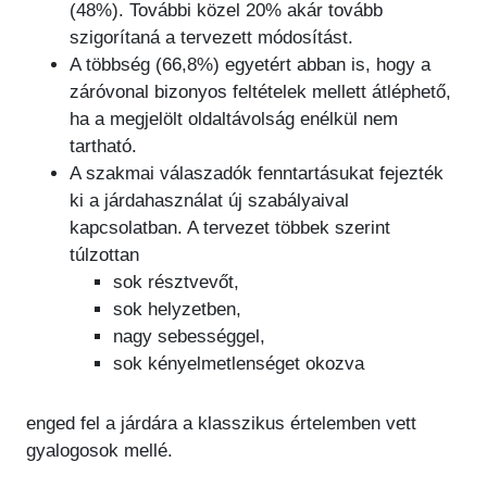
(48%). További közel 20% akár tovább
szigorítaná a tervezett módosítást.
A többség (66,8%) egyetért abban is, hogy a
záróvonal bizonyos feltételek mellett átléphető,
ha a megjelölt oldaltávolság enélkül nem
tartható.
A szakmai válaszadók fenntartásukat fejezték
ki a járdahasználat új szabályaival
kapcsolatban. A tervezet többek szerint
túlzottan
sok résztvevőt,
sok helyzetben,
nagy sebességgel,
sok kényelmetlenséget okozva
enged fel a járdára a klasszikus értelemben vett
gyalogosok mellé.