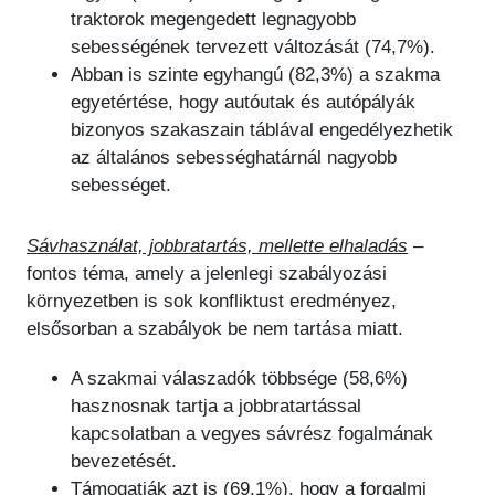
traktorok megengedett legnagyobb
sebességének tervezett változását (74,7%).
Abban is szinte egyhangú (82,3%) a szakma
egyetértése, hogy autóutak és autópályák
bizonyos szakaszain táblával engedélyezhetik
az általános sebességhatárnál nagyobb
sebességet.
Sávhasználat, jobbratartás, mellette elhaladás
–
fontos téma, amely a jelenlegi szabályozási
környezetben is sok konfliktust eredményez,
elsősorban a szabályok be nem tartása miatt.
A szakmai válaszadók többsége (58,6%)
hasznosnak tartja a jobbratartással
kapcsolatban a vegyes sávrész fogalmának
bevezetését.
Támogatják azt is (69,1%), hogy a forgalmi