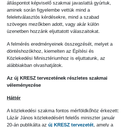
álláspontot képviselő szakmai javaslattá gyúrtuk,
aminek során figyelembe vettük mind a
feleletválasztós kérdésekre, mind a szabad
szöveges mezőkben adott, vagy akár külön
üzenetben hozzánk eljuttatott válaszaitokat.
A felmérés eredményeinek összegzését, melyet a
döntéshozókhoz, kiemelten az Építési és
Közlekedési Minisztériumhoz is eljuttatunk, az
alábbiakban olvashatjátok.
Az új KRESZ tervezetének részletes szakmai
véleményezése
Háttér
A közlekedési szakma fontos mérföldkőhöz érkezett:
Lázár János közlekedésért felelős miniszter január
20-án publikálta az
új KRESZ tervezetét
, amely a