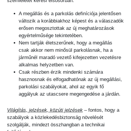
szemléletet keresi elsősorban.
A megállás és a parkolás definíciója jelentősen
változik a korábbiakhoz képest és a válaszadók
erősen megosztottak az új meghatározások
egyértelműsége tekintetében.
Nem tartják életszerűnek, hogy a megállás
csak akkor nem minősül parkolásnak, ha a
járműnél maradó vezető kifejezetten vezetésre
alkalmas helyzetben van.
Csak részben érzik mindenki számára
hasznosnak és elfogadhatónak az új megállási,
parkolási szabályokat, ahol az egyik fő
aggályuk az utascsere megengedése a járdán.
Világítás, jelzések, közúti jelzések
– fontos, hogy a
szabályok a közlekedésbiztonság növelését
szolgálják, mindezt összhangban a technikai