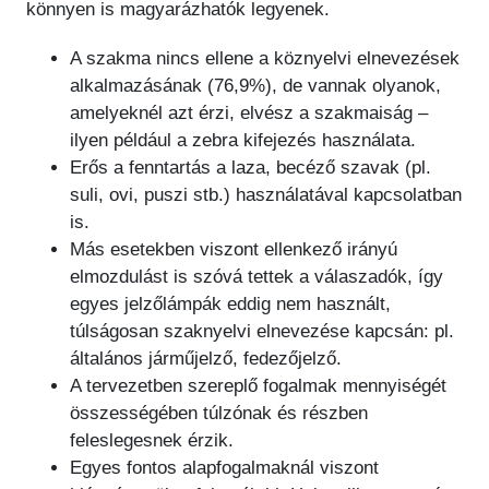
könnyen is magyarázhatók legyenek.
A szakma nincs ellene a köznyelvi elnevezések
alkalmazásának (76,9%), de vannak olyanok,
amelyeknél azt érzi, elvész a szakmaiság –
ilyen például a zebra kifejezés használata.
Erős a fenntartás a laza, becéző szavak (pl.
suli, ovi, puszi stb.) használatával kapcsolatban
is.
Más esetekben viszont ellenkező irányú
elmozdulást is szóvá tettek a válaszadók, így
egyes jelzőlámpák eddig nem használt,
túlságosan szaknyelvi elnevezése kapcsán: pl.
általános járműjelző, fedezőjelző.
A tervezetben szereplő fogalmak mennyiségét
összességében túlzónak és részben
feleslegesnek érzik.
Egyes fontos alapfogalmaknál viszont