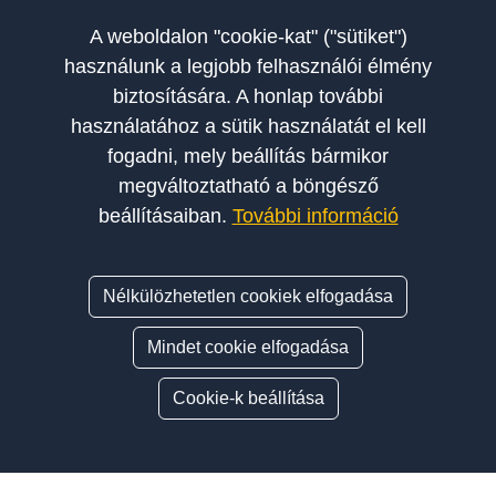
A weboldalon "cookie-kat" ("sütiket")
használunk a legjobb felhasználói élmény
biztosítására. A honlap további
használatához a sütik használatát el kell
fogadni, mely beállítás bármikor
megváltoztatható a böngésző
beállításaiban.
További információ
A Szakoktatók Országos Egyesülete a magyar autósiskolák és
szakoktatók érdekképviseletét, szakmai fejlődését és etikus
Nélkülözhetetlen cookiek elfogadása
működését támogató szervezet.
Mindet cookie elfogadása
Cookie-k beállítása
© 2026 SZAKOE - Szakoktatók Országos Egyesülete. Minden jog
fenntartva.
Adatvédelmi nyilatkozat
Cookie szabályzat
Impresszum