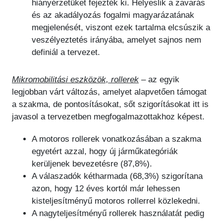
hiányérzetüket fejezték ki. Helyeslik a zavarás
és az akadályozás fogalmi magyarázatának
megjelenését, viszont ezek tartalma elcsúszik a
veszélyeztetés irányába, amelyet sajnos nem
definiál a tervezet.
Mikromobilitási eszközök, rollerek
–
az egyik
legjobban várt változás, amelyet alapvetően támogat
a szakma, de pontosításokat, sőt szigorításokat itt is
javasol a tervezetben megfogalmazottakhoz képest.
A motoros rollerek vonatkozásában a szakma
egyetért azzal, hogy új járműkategóriák
kerüljenek bevezetésre (87,8%).
A válaszadók kétharmada (68,3%) szigorítana
azon, hogy 12 éves kortól már lehessen
kisteljesítményű motoros rollerrel közlekedni.
A nagyteljesítményű rollerek használatát pedig