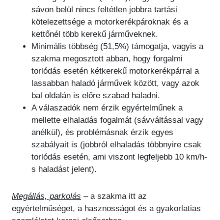
sávon belül nincs feltétlen jobbra tartási
kötelezettsége a motorkerékpároknak és a
kettőnél több kerekű járműveknek.
Minimális többség (51,5%) támogatja, vagyis a
szakma megosztott abban, hogy forgalmi
torlódás esetén kétkerekű motorkerékpárral a
lassabban haladó járművek között, vagy azok
bal oldalán is előre szabad haladni.
A válaszadók nem érzik egyértelműnek a
mellette elhaladás fogalmát (sávváltással vagy
anélkül), és problémásnak érzik egyes
szabályait is (jobbról elhaladás többnyire csak
torlódás esetén, ami viszont legfeljebb 10 km/h-
s haladást jelent).
Megállás, parkolás
– a szakma itt az
egyértelműséget, a hasznosságot és a gyakorlatias