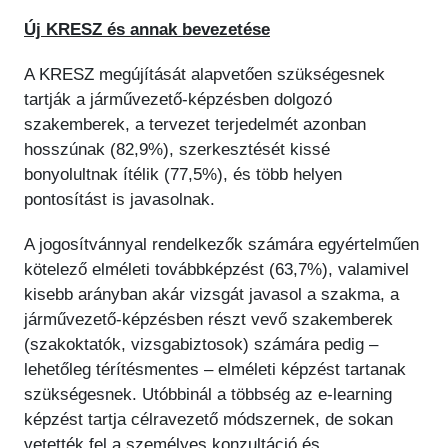
Új KRESZ és annak bevezetése
A KRESZ megújítását alapvetően szükségesnek
tartják a járművezető-képzésben dolgozó
szakemberek, a tervezet terjedelmét azonban
hosszúnak (82,9%), szerkesztését kissé
bonyolultnak ítélik (77,5%), és több helyen
pontosítást is javasolnak.
A jogosítvánnyal rendelkezők számára egyértelműen
kötelező elméleti továbbképzést (63,7%), valamivel
kisebb arányban akár vizsgát javasol a szakma, a
járművezető-képzésben részt vevő szakemberek
(szakoktatók, vizsgabiztosok) számára pedig –
lehetőleg térítésmentes – elméleti képzést tartanak
szükségesnek. Utóbbinál a többség az e-learning
képzést tartja célravezető módszernek, de sokan
vetették fel a személyes konzultáció és