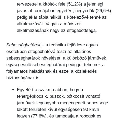
tervezettel a kitöltők fele (51,2%) a jelenlegi
javaslat formájában egyetért, negyedük (26,6%)
pedig akár tábla nélkül is kötelezővé tenné az
alkalmazását. Vagyis a módszer
alkalmazásának nagy az elfogadottsága.
Sebességhatárok
– a technika fejlődése egyes
esetekben elfogadhatóvá teszi az általános
sebességhatárok növelését, a különböző járművek
egységesülő sebességhatárai pedig jót tehetnek a
folyamatos haladásnak és ezzel a közlekedés
biztonságának is.
Egyetért a szakma abban, hogy a
tehergépkocsik, buszok, pótkocsit vontató
járművek legnagyobb megengedett sebessége
lakott területen kívül egységesen 90 km/h
legyen (77,6%), és támogatja a robogók és