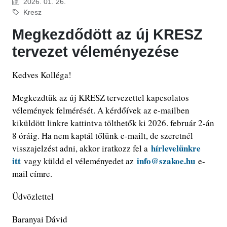
2026. 01. 26.
Kresz
Megkezdődött az új KRESZ
tervezet véleményezése
Kedves Kolléga!
Megkezdtük az új KRESZ tervezettel kapcsolatos
vélemények felmérését. A kérdőívek az e-mailben
kiküldött linkre kattintva tölthetők ki 2026. február 2-án
8 óráig. Ha nem kaptál tőlünk e-mailt, de szeretnél
hírlevelünkre
visszajelzést adni, akkor iratkozz fel a
itt
info@szakoe.hu
vagy küldd el véleményedet az
e-
mail címre.
Üdvözlettel
Baranyai Dávid