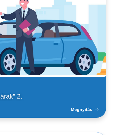
árak” 2.
Megnyitás