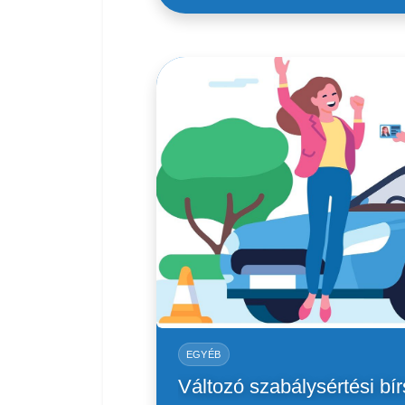
EGYÉB
Változó szabálysértési bí