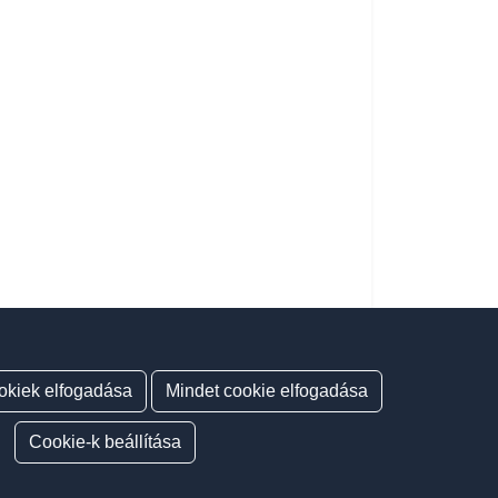
okiek elfogadása
Mindet cookie elfogadása
Cookie-k beállítása