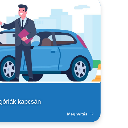
egóriák kapcsán
Megnyitás