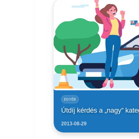
EGYÉB
Útdíj kérdés a „nagy” kat
2013-08-29