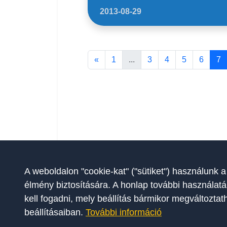
2013-08-29
«
1
...
3
4
5
6
7
A weboldalon "cookie-kat" ("sütiket") használunk a
élmény biztosítására. A honlap további használatá
kell fogadni, mely beállítás bármikor megváltozta
beállításaiban.
További információ