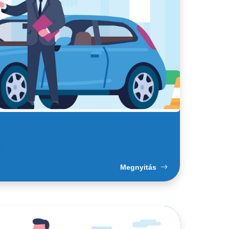
…
Megnyitás