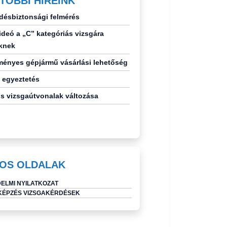
TÓBBI HÍREINK
désbiztonsági felmérés
deó a „C” kategóriás vizsgára
knek
ényes gépjármű vásárlási lehetőség
 egyeztetés
s vizsgaútvonalak változása
OS OLDALAK
ELMI NYILATKOZAT
ÉPZÉS VIZSGAKÉRDÉSEK