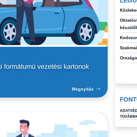
LEGU
Közleke
Oktatóvi
készülő
Kedvezm
Szakmai
Országo
i formátumú vezetési kartonok
Megnyitás
FONT
ADATVÉD
TOVÁBBK