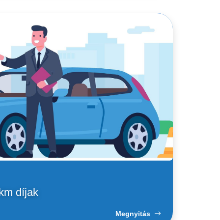
 km díjak
Megnyitás