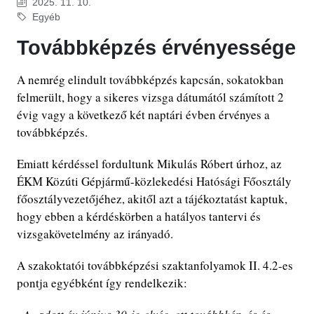
2025. 11. 10.
Egyéb
Továbbképzés érvényessége
A nemrég elindult továbbképzés kapcsán, sokatokban
felmerült, hogy a sikeres vizsga dátumától számított 2
évig vagy a következő két naptári évben érvényes a
továbbképzés.
Emiatt kérdéssel fordultunk Mikulás Róbert úrhoz, az
ÉKM Közúti Gépjármű-közlekedési Hatósági Főosztály
főosztályvezetőjéhez, akitől azt a tájékoztatást kaptuk,
hogy ebben a kérdéskörben a hatályos tantervi és
vizsgakövetelmény az irányadó.
A szakoktatói továbbképzési szaktanfolyamok II. 4.2-es
pontja egyébként így rendelkezik: