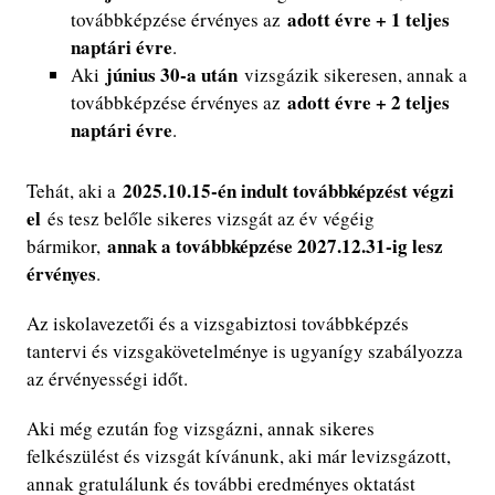
adott évre + 1 teljes
továbbképzése érvényes az
naptári évre
.
június 30-a után
Aki
vizsgázik sikeresen, annak a
adott évre + 2 teljes
továbbképzése érvényes az
naptári évre
.
2025.10.15-én indult továbbképzést végzi
Tehát, aki a
el
és tesz belőle sikeres vizsgát az év végéig
annak a továbbképzése 2027.12.31-ig lesz
bármikor,
érvényes
.
Az iskolavezetői és a vizsgabiztosi továbbképzés
tantervi és vizsgakövetelménye is ugyanígy szabályozza
az érvényességi időt.
Aki még ezután fog vizsgázni, annak sikeres
felkészülést és vizsgát kívánunk, aki már levizsgázott,
annak gratulálunk és további eredményes oktatást