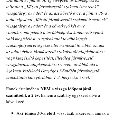
„Az adott év június 30-ig elvégzett továbbképzés és
teljesített „Közúti járművezetői szakmai ismeretek”
vizsgatárgy az adott és az azt követő évre, a június 30-a
után teljesített „Közúti járművezetői szakmai ismeretek”
vizsgatárgy az adott és a következő két évre
vonatkozóan jelenti a továbbképzési kötelezettségnek
való megfelelést. A szakoktatói továbbképzés
szaktanfolyam elvégzése alól mentesül továbbá az, aki
az adott évben járművezető szakoktatói alapképesítést
vagy kiegészítő képesítést, illetőleg járművezető
vizsgabiztosi alapképesítést szerzett, továbbá aki a
Szakmai Vetélkedő Országos Döntőjén járművezető
szakoktatói kategóriában 1-3. helyezést ért el.”
NEM a vizsga időpontjától
Ennek értelmében
számítódik a 2 év
, hanem a szabály egyszerűsítve a
következő:
június 30-a előtt
Aki
vizsgázik sikeresen, annak a