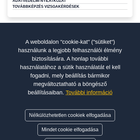
ADATVÉDELMI NYILATKOZAT
TOVÁBBKÉPZÉS VIZSGAKÉRDÉSEK
A weboldalon "cookie-kat" ("sütiket")
használunk a legjobb felhasználói élmény
biztosítására. A honlap további
használatához a sütik használatát el kell
fogadni, mely beállítás bármikor
megváltoztatható a böngésző
A Szakoktatók Országos Egyesülete a magyar autósiskolák és
beállításaiban.
További információ
szakoktatók érdekképviseletét, szakmai fejlődését és etikus
működését támogató szervezet.
Nélkülözhetetlen cookiek elfogadása
© 2026 SZAKOE - Szakoktatók Országos Egyesülete. Minden jog
Mindet cookie elfogadása
fenntartva.