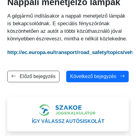
Nappali menetjelző lámpák
A gépjármű indításakor a nappali menetjelző lámpák
is bekapcsolódnak. E speciális fényszórónak
köszönhetően az autót a többi közúthasználó jóval
könnyebben észreveszi, mintha e nélkül közlekedne.
http://ec.europa.eu/transport/road_safety/topics/veh
Előző bejegyzés
Következő bejegyzés
ÍGY VÁLASSZ AUTÓSISKOLÁT