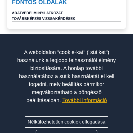
FONTOS OLDALAK
ADATVÉDELMI NYILATKOZAT
TOVÁBBKÉPZÉS VIZSGAKÉRDÉSEK
A weboldalon "cookie-kat" ("sütiket")
használunk a legjobb felhasználói élmény
biztosítására. A honlap további
használatához a sütik használatát el kell
fogadni, mely beállítás bármikor
megváltoztatható a böngésző
A Szakoktatók Országos Egyesülete a magyar autósiskolák és
beállításaiban.
További információ
szakoktatók érdekképviseletét, szakmai fejlődését és etikus
működését támogató szervezet.
Nélkülözhetetlen cookiek elfogadása