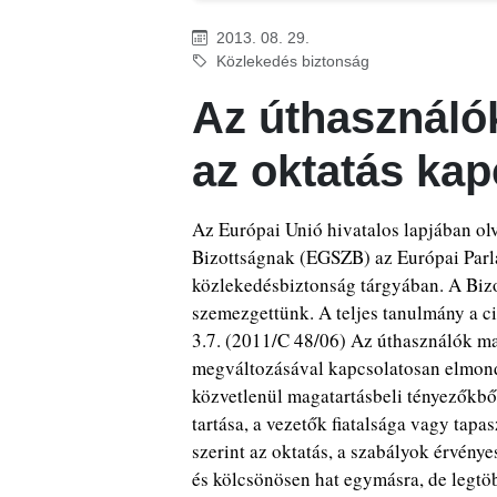
2013. 08. 29.
Közlekedés biztonság
Az úthasználó
az oktatás kap
Az Európai Unió hivatalos lapjában ol
Bizottságnak (EGSZB) az Európai Parlam
közlekedésbiztonság tárgyában. A Bizott
szemezgettünk. A teljes tanulmány a c
3.7. (2011/C 48/06) Az úthasználók ma
megváltozásával kapcsolatosan elmondh
közvetlenül magatartásbeli tényezőkből
tartása, a vezetők fiatalsága vagy tapas
szerint az oktatás, a szabályok érvénye
és kölcsönösen hat egymásra, de legtöb