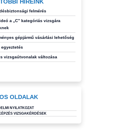
TÓBBI HÍREINK
désbiztonsági felmérés
deó a „C” kategóriás vizsgára
knek
ényes gépjármű vásárlási lehetőség
 egyeztetés
s vizsgaútvonalak változása
OS OLDALAK
ELMI NYILATKOZAT
ÉPZÉS VIZSGAKÉRDÉSEK