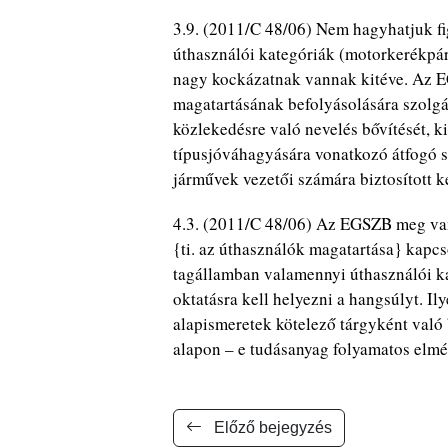
3.9. (2011/C 48/06) Nem hagyhatjuk fi
úthasználói kategóriák (motorkerékpá
nagy kockázatnak vannak kitéve. Az E
magatartásának befolyásolására szolgá
közlekedésre való nevelés bővítését, 
típusjóváhagyására vonatkozó átfogó s
járművek vezetői számára biztosított k
4.3. (2011/C 48/06) Az EGSZB meg van
{ti. az úthasználók magatartása} kapc
tagállamban valamennyi úthasználói kat
oktatásra kell helyezni a hangsúlyt. Il
alapismeretek kötelező tárgyként való b
alapon – e tudásanyag folyamatos elmé
Előző bejegyzés