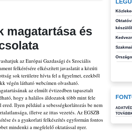
LEGU
Közleke
Oktatóvi
k magatartása és
készülő
Kedvezm
csolata
Szakmai
Országo
vashatjuk az Európai Gazdasági és Szociális
ent felkérésére elkészített javaslatát a közúti
ság sok területre hívta fel a figyelmet, ezekből
ikk végén látható webcímen olvasható.
gatartásának az elmúlt évtizedben tapasztalt
FONT
ató, hogy a halálos áldozatok több mint fele
 ered. Ilyen például a sebességkorlátozás be nem
ADATVÉD
ztalatlansága, illetve az ittas vezetés. Az EGSZB
TOVÁBBK
sítése és a gyakorlati felkészítés egyformán fontos
bet mindenki a megfelelő oktatással nyer.