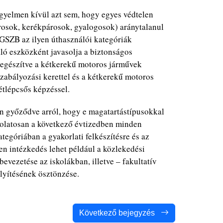
gyelmen kívül azt sem, hogy egyes védtelen
rosok, kerékpárosok, gyalogosok) aránytalanul
GSZB az ilyen úthasználói kategóriák
ló eszközként javasolja a biztonságos
kiegészítve a kétkerekű motoros járművek
zabályozási kerettel és a kétkerekű motoros
étlépcsős képzéssel.
 győződve arról, hogy e magatartástípusokkal
solatosan a következő évtizedben minden
egóriában a gyakorlati felkészítésre és az
yen intézkedés lehet például a közlekedési
evezetése az iskolákban, illetve – fakultatív
lyítésének ösztönzése.
Következő bejegyzés