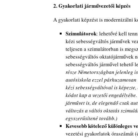
2. Gyakorlati járművezetői képzés
A gyakorlati képzést is modernizálni ke
Szimulátorok
: lehetővé kell ten
kézi sebességváltós járművek ve
teljesen a szimulátorban is megsz
sebességváltós oktatójárművek n
sebességváltós járművel tehető l
része Németországban jelenleg is
autósiskola ezzel párhuzamosan i
kézi sebességváltóval is képezte,
kódot kap a vezetői engedélyébe.
járművet is, de elegendő csak aut
változás a váltós oktatás szimulá
egyszerűsítené tovább.)
Kevesebb kötelező különleges ve
vezetési gyakorlatok óraszámát (