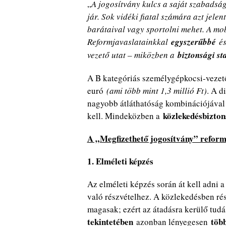
„
A jogosítvány kulcs a saját szabadság
jár. Sok vidéki fiatal számára azt jelen
barátaival vagy sportolni mehet. A mob
Reformjavaslatainkkal
egyszerűbbé
é
vezető utat – miközben a
biztonsági s
A B kategóriás személygépkocsi-vezető
euró
(ami több mint 1,3 millió Ft)
. A d
nagyobb átláthatóság kombinációjával 
közlekedésbizton
kell. Mindeközben a
A „Megfizethető jogosítvány” reform
1. Elméleti képzés
Az elméleti képzés során át kell adni 
való részvételhez. A közlekedésben r
magasak; ezért az átadásra kerülő tu
tekintetében
több
azonban lényegesen