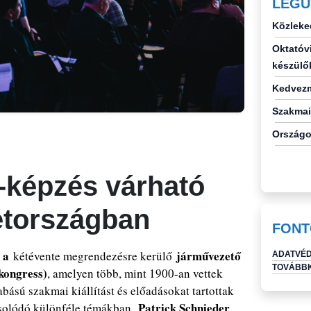
LEGU
Közleke
Oktatóvi
készülő
Kedvezm
Szakmai
Országo
-képzés várható
etországban
FONT
 a
járművezető
kétévente megrendezésre kerülő
ADATVÉD
TOVÁBBK
kongress)
, amelyen több, mint 1900-an vettek
bású szakmai kiállítást és előadásokat tartottak
Patrick Schnieder
solódó különféle témákban.