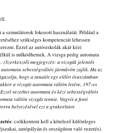
ll.
ni a szimulátorok fokozott használatát. Például a
zetéséhez szükséges kompetenciát lehessen
erezni. Ezzel az autósiskolák akár kézi
élkül is működhetnek. A vizsga pedig automata
e.
(Szerkesztői megjegyzés: a vizsgák jelentős
 automata sebességváltós járművön zajlik. Ha az
gazolja, hogy a tanulót egy előírt óraszámban
 akkor a vizsgát automata váltón letéve, 197-es
 Ezzel vezethet automata és kézi sebességváltós
omata váltón vizsgát tennie. Vagyis a fenti
torra helyezésével ezt a gyakorlatot
zetés
: csökkenteni kell a kötelező különleges
éjszakai, autópályán és országúton való vezetés).