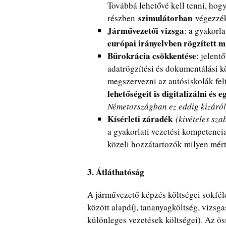
Továbbá lehetővé kell tenni, hogy
szimulátorban
részben
végezzék
Járművezetői vizsga
: a gyakorla
európai irányelvben rögzített 
Bürokrácia csökkentése
: jelent
adatrögzítési és dokumentálási kö
megszervezni az autósiskolák fel
lehetőségeit is digitalizálni és e
Németországban ez eddig kizáróla
Kísérleti záradék
(kivételes sza
a gyakorlati vezetési kompetenci
közeli hozzátartozók milyen mér
3. Átláthatóság
A járművezető képzés költségei sokfé
között alapdíj, tananyagköltség, vizsga
különleges vezetések költségei). Az ös