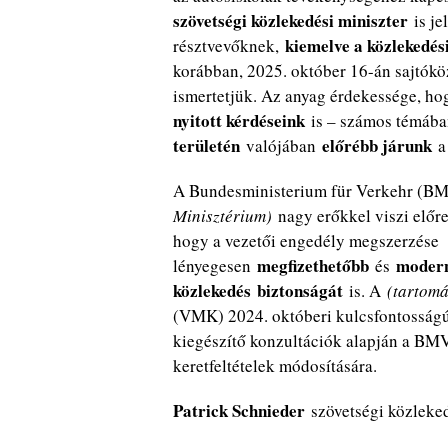
szövetségi közlekedési miniszter
is je
kiemelve a közlekedés
résztvevőknek,
korábban, 2025. október 16-án sajtókö
ismertetjük. Az anyag érdekessége, h
nyitott kérdéseink
is – számos témába
területén
előrébb járunk
valójában
a 
A Bundesministerium für Verkehr (B
Minisztérium)
nagy erőkkel viszi előr
hogy a vezetői engedély megszerzése
megfizethetőbb
moder
lényegesen
és
közlekedés
biztonságát
is. A
(tartomá
(VMK) 2024. októberi kulcsfontosságú
kiegészítő konzultációk alapján a BMV 
keretfeltételek módosítására.
Patrick Schnieder
szövetségi közleke