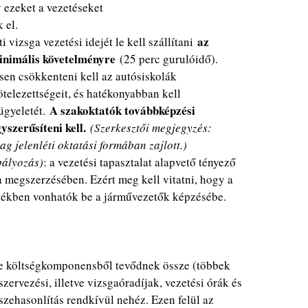
 ezeket a vezetéseket
 el.
az
ti vizsga vezetési idejét le kell szállítani
minimális követelményre
(25 perc gurulóidő).
ősen csökkenteni kell az autósiskolák
telezettségeit, és hatékonyabban kell
A szakoktatók továbbképzési
ügyeletét.
gyszerűsíteni kell.
(Szerkesztői megjegyzés:
g jelenléti oktatási formában zajlott.)
bályozás)
: a vezetési tapasztalat alapvető tényező
a megszerzésében. Ezért meg kell vitatni, hogy a
tékben vonhatók be a járművezetők képzésébe.
le költségkomponensből tevődnek össze (többek
szervezési, illetve vizsgaóradíjak, vezetési órák és
szehasonlítás rendkívül nehéz. Ezen felül az