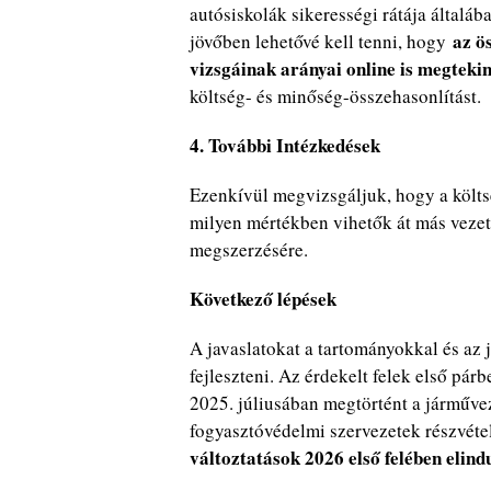
autósiskolák sikerességi rátája általá
az ös
jövőben lehetővé kell tenni, hogy
vizsgáinak arányai online is megteki
költség- és minőség-összehasonlítást.
4. További Intézkedések
Ezenkívül megvizsgáljuk, hogy a költ
milyen mértékben vihetők át más vezet
megszerzésére.
Következő lépések
A javaslatokat a tartományokkal és az 
fejleszteni. Az érdekelt felek első pá
2025. júliusában megtörtént a járművez
fogyasztóvédelmi szervezetek részvéte
változtatások 2026 első felében elind