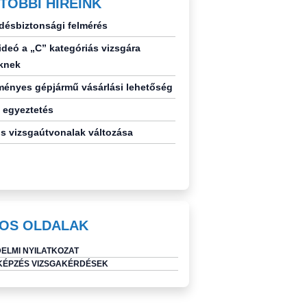
TÓBBI HÍREINK
désbiztonsági felmérés
deó a „C” kategóriás vizsgára
knek
ényes gépjármű vásárlási lehetőség
 egyeztetés
s vizsgaútvonalak változása
OS OLDALAK
ELMI NYILATKOZAT
ÉPZÉS VIZSGAKÉRDÉSEK