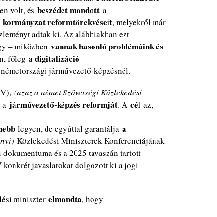
beszédet mondott
len volt, és
a
i kormányzat reformtörekvéseit
, melyekről már
zleményt adtak ki. Az alábbiakban ezt
vannak hasonló problémáink és
ogy – miközben
a digitalizáció
n, főleg
németországi járművezető-képzésnél.
MV),
(azaz a német Szövetségi Közlekedési
járművezető-képzés reformját
cél
e a
. A
az,
nebb
a
legyen, de egyúttal garantálja
nyi)
Közlekedési Miniszterek Konferenciájának
 dokumentuma és a 2025 tavaszán tartott
konkrét javaslatokat dolgozott ki a jogi
elmondta
dési miniszter
, hogy