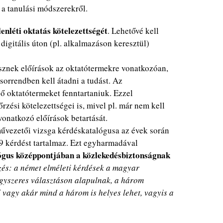
 a tanulási módszerekről.
lenléti oktatás kötelezettségét
. Lehetővé kell
 digitális úton (pl. alkalmazáson keresztül)
sznek előírások az oktatótermekre vonatkozóan,
sorrendben kell átadni a tudást. Az
ő oktatótermeket fenntartaniuk. Ezzel
zési kötelezettségei is, mivel pl. már nem kell
vonatkozó előírások betartását.
rművezetői vizsga kérdéskatalógusa az évek során
69 kérdést tartalmaz. Ezt egyharmadával
gus középpontjában a közlekedésbiztonságnak
zés: a német elméleti kérdések a magyar
egyszeres választáson alapulnak, a három
ő vagy akár mind a három is helyes lehet, vagyis a