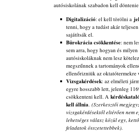
autósiskolának szabadon kell döntenie
Digitalizáció
je
: el kell törölni a
tenni, hogy a tudást akár teljesen
sajátítsák el.
Bürokrácia csökkentése
: nem le
sem arra, hogy hogyan és milyen 
autósiskoláknak nem lesz kötelez
megszűnnek a tartományok ellenőr
ellenőrizniük az oktatótermekre 
Vizsgakérdések
: az elméleti já
egyre hosszabb lett, jelenleg 11
kérdéskataló
csökkenteni kell. A
kell állnia
.
(Szerkesztői megjegy
vizsgakérdésektől eltérően nem 
lehetséges válasz közül egy, kett
feladatok összetettebbek).