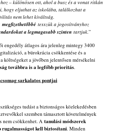
hoz – különösen ott, ahol a busz és a vonat ritkán
ti, hogy eljuthat az iskolába, találkozhat a
ilitás nem lehet kiváltság.
s
megfizethetőbbé
tesszük a jogosítványhoz
tandardokat a legmagasabb szinten
tartjuk.
”
i engedély átlagos ára jelenleg mintegy 3400
igitalizáció, a bürokrácia csökkentése és a
a költségeket a jövőben jelentősen mérsékelni
ság továbbra is a legfőbb prioritás
.
csomag sarkalatos pontjai
a szükséges tudást a biztonságos közlekedésben
észtvevőkkel szemben támasztott követelmények
tanulási módszerek
dás nem csökkenhet. A
 rugalmasságot kell biztosítani
. Minden