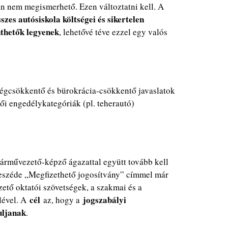
ban nem megismerhető. Ezen változtatni kell. A
szes autósiskola költségei és sikertelen
nthetők legyenek
, lehetővé téve ezzel egy valós
ségcsökkentő és bürokrácia-csökkentő javaslatok
ői engedélykategóriák (pl. teherautó)
járművezető-képző ágazattal együtt tovább kell
rbeszéde „Megfizethető jogosítvány” címmel már
ető oktatói szövetségek, a szakmai és a
cél
jogszabályi
lével. A
az, hogy a
uljanak
.