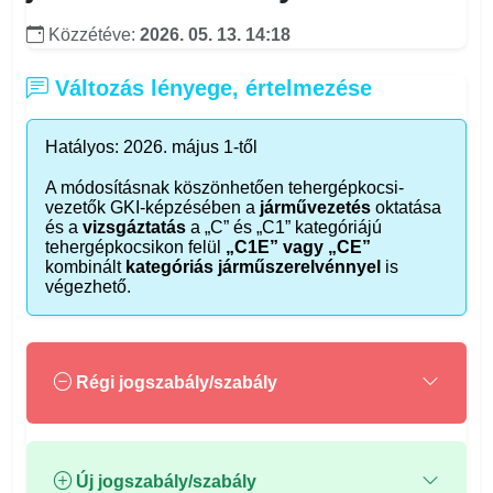
Közzétéve:
2026. 05. 13. 14:18
Változás lényege, értelmezése
Hatályos: 2026. május 1-től
A módosításnak köszönhetően tehergépkocsi-
vezetők GKI-képzésében a
járművezetés
oktatása
és a
vizsgáztatás
a „C” és „C1” kategóriájú
tehergépkocsikon felül
„C1E” vagy „CE”
kombinált
kategóriás járműszerelvénnyel
is
végezhető.
Régi jogszabály/szabály
Új jogszabály/szabály