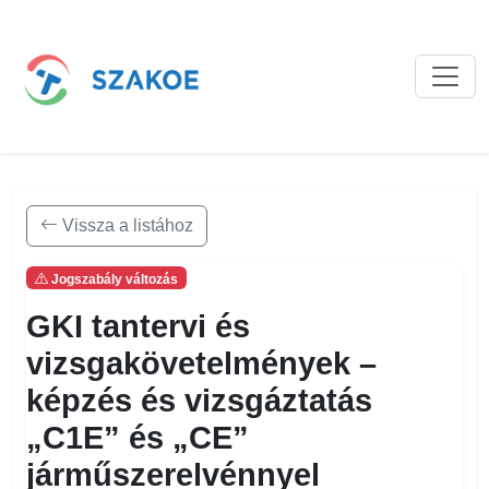
Vissza a listához
Jogszabály változás
GKI tantervi és
vizsgakövetelmények –
képzés és vizsgáztatás
„C1E” és „CE”
járműszerelvénnyel